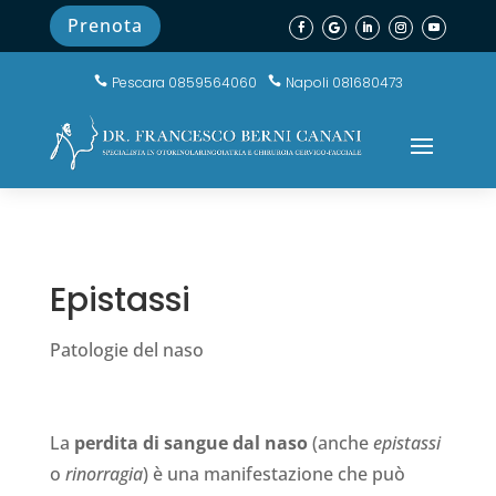
Prenota
Pescara 0859564060
Napoli 081680473


Epistassi
Patologie del naso
La
perdita di sangue dal naso
(anche
epistassi
o
rinorragia
) è una manifestazione che può