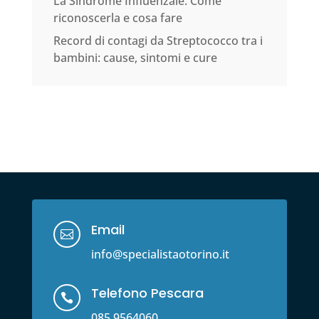
La Sindrome Influenzale. Come
riconoscerla e cosa fare
Record di contagi da Streptococco tra i
bambini: cause, sintomi e cure
Email

info@specialistaotorino.it
Telefono Pescara

085.9564060