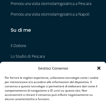
Prenota una visita otorinolaringoiatrica a Pescara
Prenota una visita otorinolaringoiatrica a Napoli
Su di me
Il Dottore
Lo Studio di Pescara
Lo Studio di Napoli
Gestisci Consenso
Contatti
Per fornire le migliori esperienze, utilizziamo tecnologie come i cookie
per memorizzare e/o accedere alle informazioni del dispositivo. Il
consenso a queste tecnologie ci permetterà di elaborare dati come il
comportamento di navigazione o ID unici su questo sito. Non
Seguimi
acconsentire o ritirare il consenso può influire negativamente su
alcune caratteristiche e funzioni.