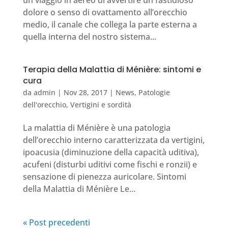
un viaggio in aereo di avvertire un fastidioso
dolore o senso di ovattamento all’orecchio
medio, il canale che collega la parte esterna a
quella interna del nostro sistema...
Terapia della Malattia di Ménière: sintomi e
cura
da
admin
|
Nov 28, 2017
|
News
,
Patologie
dell'orecchio
,
Vertigini e sordità
La malattia di Ménière è una patologia
dell’orecchio interno caratterizzata da vertigini,
ipoacusia (diminuzione della capacità uditiva),
acufeni (disturbi uditivi come fischi e ronzii) e
sensazione di pienezza auricolare. Sintomi
della Malattia di Ménière Le...
« Post precedenti