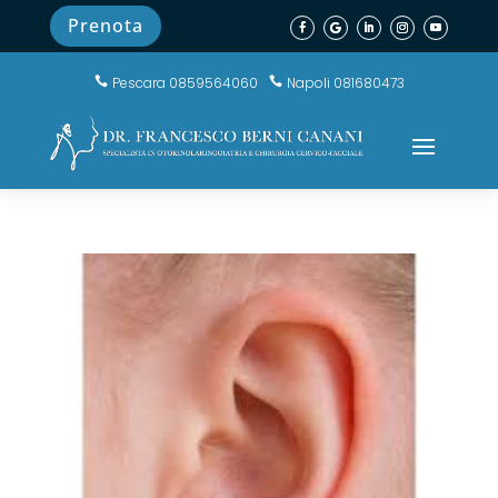
Prenota
Pescara 0859564060
Napoli 081680473

