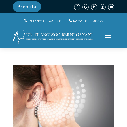
Prenota
Pescara 0859564060
Napoli 081680473

