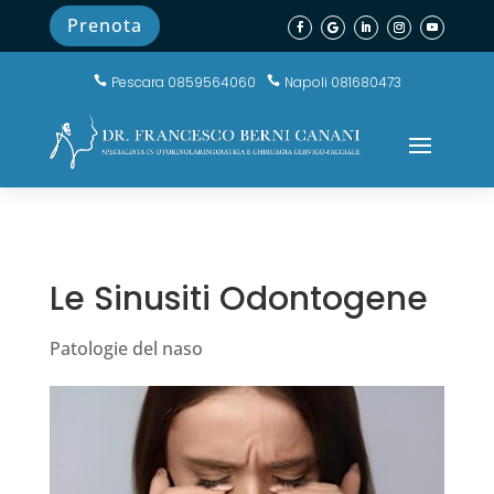
Prenota
Pescara 0859564060
Napoli 081680473


Le Sinusiti Odontogene
Patologie del naso