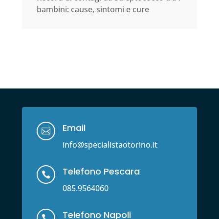
bambini: cause, sintomi e cure
Email

info@specialistaotorino.it
Telefono Pescara

085.9564060
Telefono Napoli
