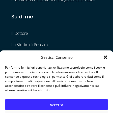
Su di me
Il Dottore
Lo Studio di Pescara
Lo Studio di Napoli
Gestisci Consenso
Contatti
Per fornire le migliori esperienze, utilizziamo tecnologie come i cookie
per memorizzare e/o accedere alle informazioni del dispositivo. Il
consenso a queste tecnologie ci permetterà di elaborare dati come il
comportamento di navigazione o ID unici su questo sito. Non
Seguimi
acconsentire o ritirare il consenso può influire negativamente su
alcune caratteristiche e funzioni.
Accetta