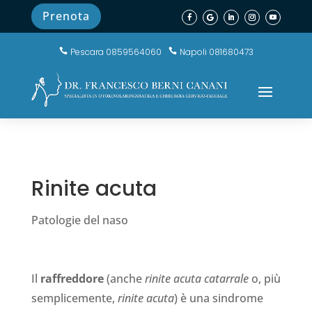
Prenota
Pescara 0859564060
Napoli 081680473


Rinite acuta
Patologie del naso
Il
raffreddore
(anche
rinite acuta catarrale
o, più
semplicemente,
rinite acuta
) è una sindrome