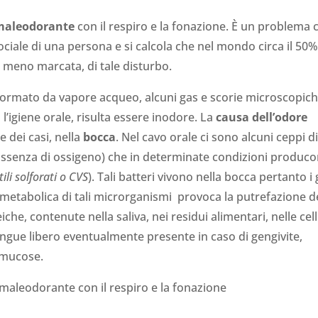
 maleodorante
con il respiro e la fonazione. È un problema 
iale di una persona e si calcola che nel mondo circa il 50
o meno marcata, di tale disturbo.
, è formato da vapore acqueo, alcuni gas e scorie microscopic
l’igiene orale, risulta essere inodore. La
causa dell’odore
e dei casi, nella
bocca
. Nel cavo orale ci sono alcuni ceppi d
 assenza di ossigeno) che in determinate condizioni produc
ili solforati o CVS
). Tali batteri vivono nella bocca pertanto i
metabolica di tali microrganismi provoca la putrefazione d
he, contenute nella saliva, nei residui alimentari, nelle cel
ngue libero eventualmente presente in caso di gengivite,
e mucose.