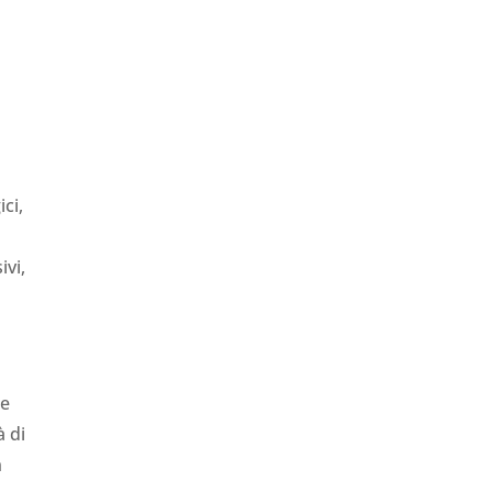
ici,
ivi,
ne
à di
n