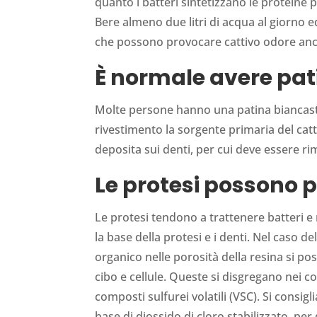
quanto i batteri sintetizzano le proteine 
Bere almeno due litri di acqua al giorno ed 
che possono provocare cattivo odore anch
È normale avere pat
Molte persone hanno una patina biancastra 
rivestimento la sorgente primaria del catti
deposita sui denti, per cui deve essere ri
Le protesi possono p
Le protesi tendono a trattenere batteri e m
la base della protesi e i denti. Nel caso de
organico nelle porosità della resina si po
cibo e cellule. Queste si disgregano nei co
composti sulfurei volatili (VSC). Si consigl
base di diossido di cloro stabilizzato, per