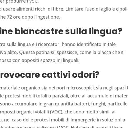
per produrre i VSC.
usare alimenti ricchi di fibre. Limitare l’uso di aglio e cipol
e 72 ore dopo l’ingestione.
ine biancastre sulla lingua?
sulla lingua e i ricercatori hanno identificato in tale
vo alito. Questa patina si ispessisce, come la placca che si
mossa con appositi spazzolini linguali.
rovocare cattivi odori?
ateriale organico sia nei pori microscopici, sia negli spazi 
lle protesi mobili totali o parziali, oltre all’accumulo di mater
ssono accumulare in gran quantità batteri, funghi, particelle
mposti organici volatili (VOC), che sono molto simili ai
ia, nel caso delle protesi mobili di immergerle in soluzioni a
 deodorare e neutralizzare i VOC. Nel caso di protesi fisse,