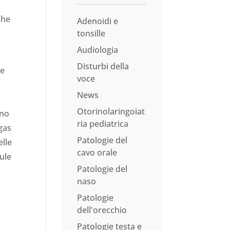
che
Adenoidi e
%
tonsille
Audiologia
Disturbi della
he
voce
News
i
Otorinolaringoiat
ono
ria pediatrica
 gas
Patologie del
elle
cavo orale
lule
Patologie del
naso
Patologie
dell'orecchio
Patologie testa e