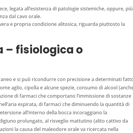
nvece, legata all’esistenza di patologie sistemiche, oppure, più
nza dal cavo orale.
vera e propria condizione alitosica, riguarda piuttosto la
a – fisiologica o
oraneo e si può ricondurre con precisione a determinati fatto
come aglio, cipolla e alcune spezie, consumo di alcool (anch
unzione di farmaci che comportano l’immissione di sostanze
nell’aria espirata, di farmaci che diminuendo la quantità di
detersione all’interno della bocca incoraggiano la
digiuno prolungato, al risveglio mattutino (alito cattivo da
uazioni la causa del maleodore orale va ricercata nella