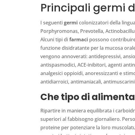
Principali germi de
I seguenti
germi
colonizzatori della lingua
Porphyromonas, Prevotella, Actinobacill
Alcuni tipi di
farmaci
possono contribuire 
funzione disidratante per la mucosa orale e
vengono annoverati: antidepressivi, ansiolit
antispasmodici, ACE-inibitori, agenti antin
analgesici oppioidi, anoressizzanti e stimo
antidiarroici, antimaniacali, antimuscarin
Che tipo di alimenta
Ripartire in maniera equilibrata i carboid
superiori al fabbisogno giornaliero. Pers
proteine per potenziare la loro muscolatu