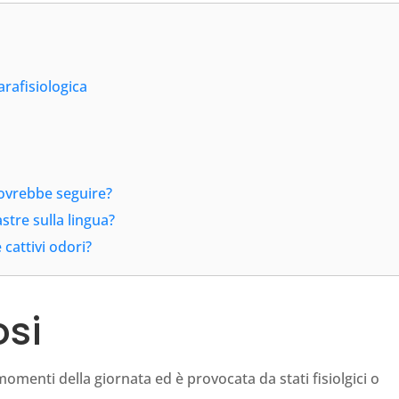
parafisiologica
dovrebbe seguire?
stre sulla lingua?
cattivi odori?
osi
i momenti della giornata ed è provocata da stati fisiolgici o