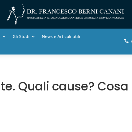
e
Gli Studi
News e Articoli utili

ente. Quali cause? Cosa