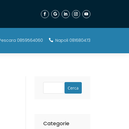
Pescara 0859564060
Napoli 081680473

Cerca
Categorie