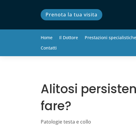
Prenota la tua visita
Home
Il Dottore
Prestazioni specialistich
Contatti
Alitosi persist
fare?
Patologie testa e collo