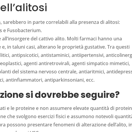
ll’alitosi
, sarebbero in parte correlabili alla presenza di alitosi:
us e Fusobacterium.
all’insorgere del cattivo alito. Molti farmaci hanno una
, in taluni casi, alterano le proprietà gustative. Tra questi
ici, antipsicotici, antistaminici, antiipertensivi, anticolinerg
eoplastici, agenti antiretrovirali, agenti simpatico mimetici,
lanti del sistema nervoso centrale, antiaritmici, antidepress
ici, antinfiammatori, antiparkinsoniani, ecc.
zione si dovrebbe seguire?
rati e le proteine e non assumere elevate quantità di protei
one che svolgono esercizi fisici e assumono notevoli quantit
ra possono presentare fenomeni di alterazione dell’alito, i