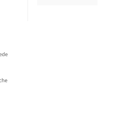
iede
 che