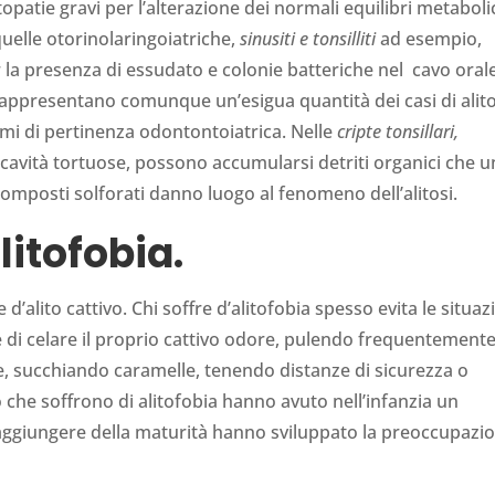
topatie gravi per l’alterazione dei normali equilibri metabolic
uelle otorinolaringoiatriche,
sinusiti e tonsilliti
ad esempio,
la presenza di essudato e colonie batteriche nel cavo oral
ppresentano comunque un’esigua quantità dei casi di alito
mi di pertinenza odontontoiatrica. Nelle
cripte tonsillari,
e cavità tortuose, possono accumularsi detriti organici che 
 composti solforati danno luogo al fenomeno dell’alitosi.
litofobia.
 d’alito cattivo. Chi soffre d’alitofobia spesso evita le situaz
re di celare il proprio cattivo odore, pulendo frequentemente
succhiando caramelle, tenendo distanze di sicurezza o
o che soffrono di alitofobia hanno avuto nell’infanzia un
l raggiungere della maturità hanno sviluppato la preoccupazi