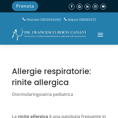
Prenota
Pescara 0859564060
Napoli 081680473


Allergie respiratorie:
rinite allergica
Otorinolaringoiatria pediatrica
La
rinite allergica
è una patologia frequente in