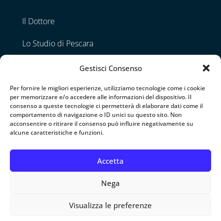
Il Dottore
Lo Studio di Pescara
Lo Studio di Napoli
Gestisci Consenso
Contatti
Per fornire le migliori esperienze, utilizziamo tecnologie come i cookie
per memorizzare e/o accedere alle informazioni del dispositivo. Il
consenso a queste tecnologie ci permetterà di elaborare dati come il
comportamento di navigazione o ID unici su questo sito. Non
Seguimi
acconsentire o ritirare il consenso può influire negativamente su
alcune caratteristiche e funzioni.
Accetta
Nega
© 2026 Specialista Otorino • Tutti i diritti riservati •
Visualizza le preferenze
P.IVA 02070820689 •
Privacy Policy
•
Cookie Policy
•
Web design by
Genesi.it