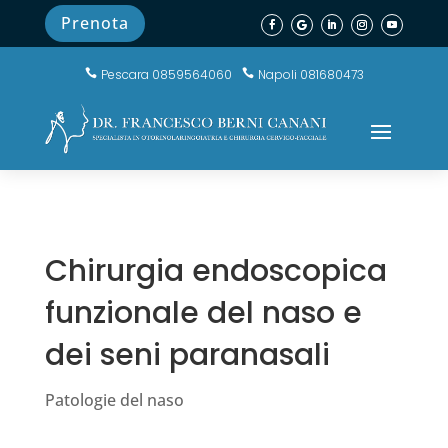
Prenota
Pescara 0859564060
Napoli 081680473


Chirurgia endoscopica
funzionale del naso e
dei seni paranasali
Patologie del naso