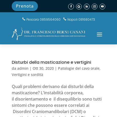
Prenota
Pescara 0859564060
Napoli 081680473


Disturbi della masticazione e vertigini
da
admin
|
Ott 30, 2020
|
Patologie del cavo orale
,
Vertigini e sordità
Quali problemi derivano dai disturbi della
masticazione? L’instabilità corporea,
il disorientamento e il disequilibrio sono tutti
sintomi che possono essere correlati ai
Disordini Craniomandibolari (DCM) o