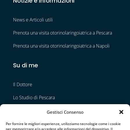
Notizie e Informazioni
News e Articoli utili
Prenota una visita otorinolaringoiatrica a Pescara
Prenota una visita otorinolaringoiatrica a Napoli
Su di me
Il Dottore
Lo Studio di Pescara
Lo Studio di Napoli
Gestisci Consenso
Contatti
Per fornire le migliori esperienze, utilizziamo tecnologie come i cookie
per memorizzare e/o accedere alle informazioni del dispositivo. Il