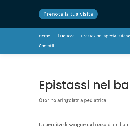
Prenota la tua visita
Home
Il Dottore
Prestazioni specialistich
Contatti
Epistassi nel 
Otorinolaringoiatria pediatrica
La
perdita di sangue dal naso
di un bamb