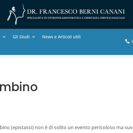
e
Gli Studi
News e Articoli utili

bambino
ino (epistassi) non è di solito un evento pericoloso ma sus