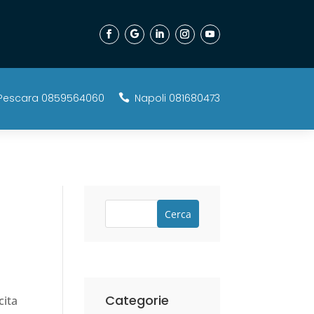
Pescara 0859564060
Napoli 081680473

Cerca
Categorie
cita