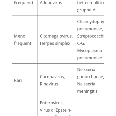
Frequenti
Adenovirus
beta-emolitico
gruppo A
Chlamydophyla
pneumoniae,
Meno
Citomegalovirus,
Streptococchi
frequenti
Herpes simplex.
C-G,
Mycoplasma
pneumoniae
Neisseria
Coronavirus,
gonorrhoeae,
Rari
Rinovirus
Neisseria
meningitis
Enterovirus,
Virus di Epstein-