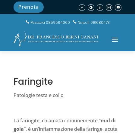
Prenota
Pescara 0859564060
Napoli 081680473


Faringite
Patologie testa e collo
La faringite, chiamata comunemente “
mal di
gola
”, è un’infiammazione della faringe, acuta