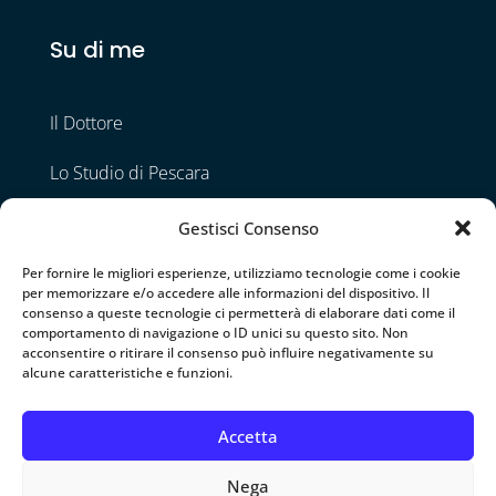
Su di me
Il Dottore
Lo Studio di Pescara
Lo Studio di Napoli
Gestisci Consenso
Contatti
Per fornire le migliori esperienze, utilizziamo tecnologie come i cookie
per memorizzare e/o accedere alle informazioni del dispositivo. Il
consenso a queste tecnologie ci permetterà di elaborare dati come il
comportamento di navigazione o ID unici su questo sito. Non
Seguimi
acconsentire o ritirare il consenso può influire negativamente su
alcune caratteristiche e funzioni.
Accetta
Nega