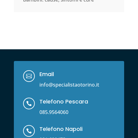
Email

info@specialistaotorino.it
Telefono Pescara

085.9564060
Telefono Napoli
