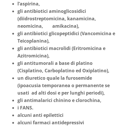
l’aspirina,
gli antibiotici aminoglicosidici
(diidrostreptomicina, kanamicina,
neomicina, amikacina),
gli antibiotici glicopeptidici (Vancomicina e
Teicoplanina),
gli antibiotici macrolidi (Eritromicina e
Azitromicina),
gli antitumorali a base di platino
(Cisplatino, Carboplatino ed Oxiplatino),
un diuretico quale la furosemide
(ipoacusia temporanea o permanente se
usati ad alti dosi e per lunghi periodi),
gli antimalarici chinino e clorochina,
i FANS.
alcuni anti epilettici
alcuni farmaci antidepressivi