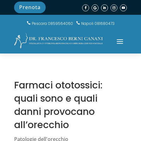
Prenota
Pescara 0859564060
Napoli 081680473


Farmaci ototossici:
quali sono e quali
danni provocano
all’orecchio
Patologie dell'orecchio