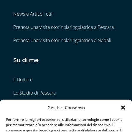
News e Articoli utili
Prenota una visita otorinolaringoiatrica a Pescara
Prenota una visita otorinolaringoiatrica a Napoli
Su di me
Il Dottore
Lo Studio di Pescara
Lo Studio di Napoli
Gestisci Consenso
Contatti
Per fornire le migliori esperienze, utilizziamo tecnologie come i cookie
per memorizzare e/o accedere alle informazioni del dispositivo. Il
consenso a queste tecnologie ci permetterà di elaborare dati come il