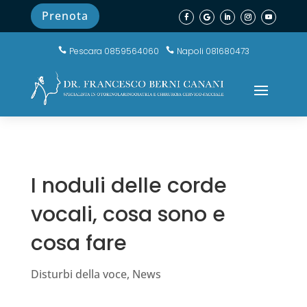
Prenota
Pescara 0859564060
Napoli 081680473


I noduli delle corde
vocali, cosa sono e
cosa fare
Disturbi della voce
,
News