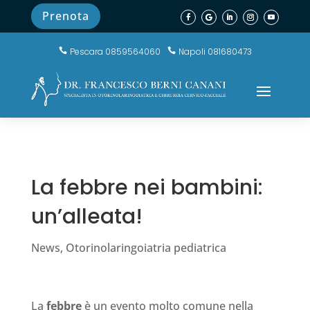
Prenota
Pescara 0859564060
Napoli 081680473


La febbre nei bambini:
un’alleata!
News
,
Otorinolaringoiatria pediatrica
La
febbre
è un evento molto comune nella