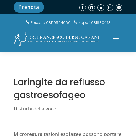
Prenota
Pescara 0859564060
Napoli 081680473


Laringite da reflusso
gastroesofageo
Disturbi della voce
Microregurgitazioni esofagee possono portare