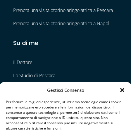
Prenota una visita otorinolaringoiatrica a Pescara
Prenota una visita otorinolaringoiatrica a Napoli
Su di me
Il Dottore
Lo Studio di Pescara
Lo Studio di Napoli
Gestisci Consenso
Contatti
Per fornire le migliori esperienze, utilizziamo tecnologie come i cookie
per memorizzare e/o accedere alle informazioni del dispositivo. Il
consenso a queste tecnologie ci permetterà di elaborare dati come il
comportamento di navigazione o ID unici su questo sito. Non
Seguimi
acconsentire o ritirare il consenso può influire negativamente su
alcune caratteristiche e funzioni.