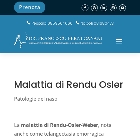
Prenota
Pescara 0859564060
Napoli 081680473


Malattia di Rendu Osler
Patologie del naso
La
malattia di Rendu-Osler-Weber
, nota
anche come telangectasia emorragica