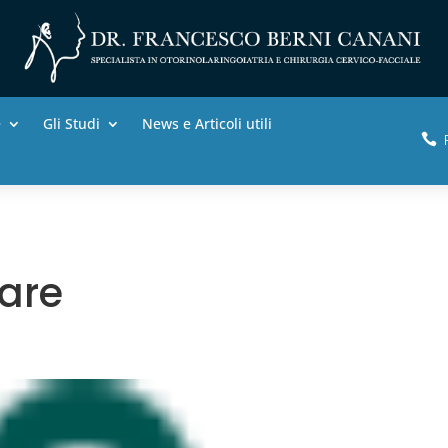
e
Gli Studi
News e Articoli utili

lare