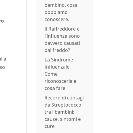
bambino, cosa
dobbiamo
conoscere.
ro
Il Raffreddore e
l’influenza sono
davvero causati
dal freddo?
lla
La Sindrome
Influenzale.
sso
Come
riconoscerla e
cosa fare
Record di contagi
da Streptococco
tra i bambini:
cause, sintomi e
cure