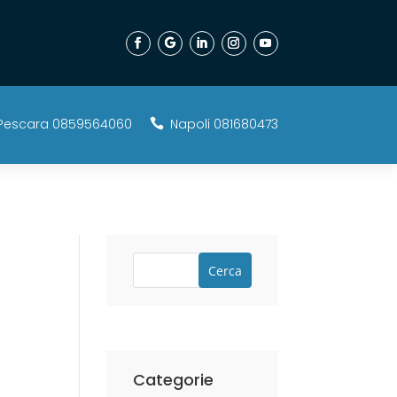
Pescara 0859564060
Napoli 081680473

Cerca
Categorie