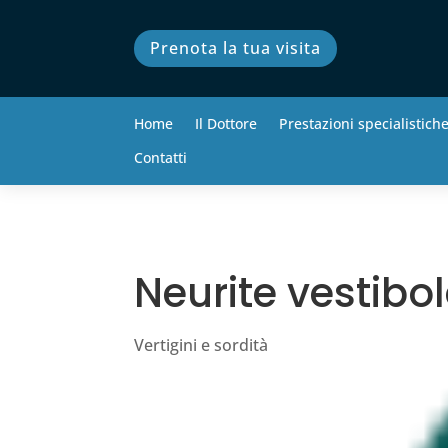
Prenota la tua visita
Home
Il Dottore
Prestazioni specialistich
Contatti
Neurite vestibo
Vertigini e sordità