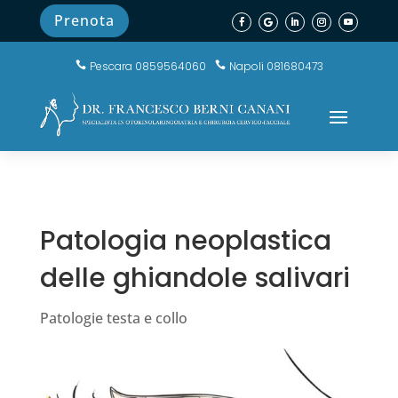
Prenota
Pescara 0859564060
Napoli 081680473


Patologia neoplastica
delle ghiandole salivari
Patologie testa e collo