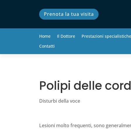
Prenota la tua visita
Home
Il Dottore
Prestazioni specialistich
Contatti
Polipi delle cor
Disturbi della voce
Lesioni molto frequenti, sono generalment