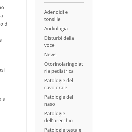
ono
Adenoidi e
ea
tonsille
io di
Audiologia
Disturbi della
ne
voce
News
Otorinolaringoiat
asi
ria pediatrica
Patologie del
cavo orale
Patologie del
a e
naso
Patologie
dell'orecchio
Patologie testa e