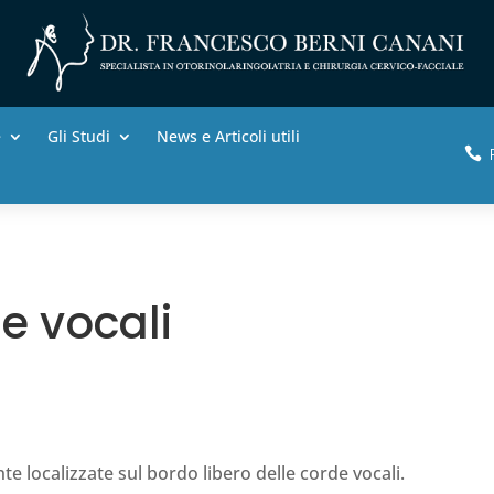
e
Gli Studi
News e Articoli utili

de vocali
e localizzate sul bordo libero delle corde vocali.