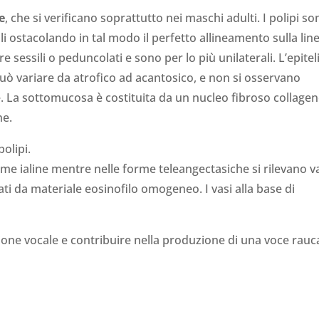
e
, che si verificano soprattutto nei maschi adulti. I polipi s
li ostacolando in tal modo il perfetto allineamento sulla lin
sessili o peduncolati e sono per lo più unilaterali. L’epitel
ò variare da atrofico ad acantosico, e non si osservano
ale. La sottomucosa è costituita da un nucleo fibroso collage
ne.
me ialine mentre nelle forme teleangectasiche si rilevano v
ti da materiale eosinofilo omogeneo. I vasi alla base di
zione vocale e contribuire nella produzione di una voce rauc