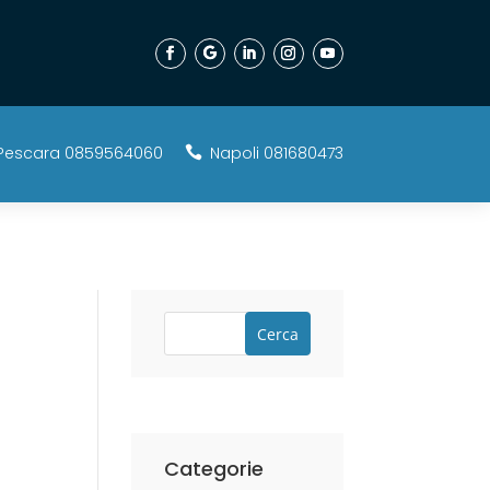
Pescara 0859564060
Napoli 081680473

Cerca
Categorie