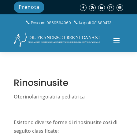
Prenota
Pescara 0859564060
Napoli 081680473


Rinosinusite
Otorinolaringoiatria pediatrica
Esistono diverse forme di rinosinusite così di
seguito classificate: