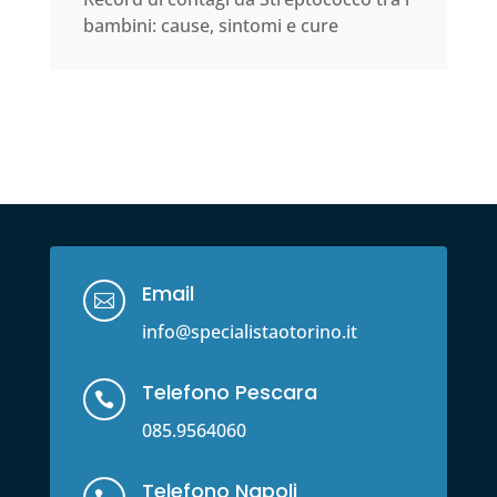
bambini: cause, sintomi e cure
Email

info@specialistaotorino.it
Telefono Pescara

085.9564060
Telefono Napoli