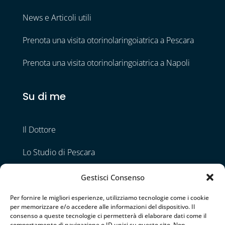
News e Articoli utili
Prenota una visita otorinolaringoiatrica a Pescara
Prenota una visita otorinolaringoiatrica a Napoli
Su di me
Il Dottore
Lo Studio di Pescara
Lo Studio di Napoli
Gestisci Consenso
Contatti
Per fornire le migliori esperienze, utilizziamo tecnologie come i cookie
per memorizzare e/o accedere alle informazioni del dispositivo. Il
consenso a queste tecnologie ci permetterà di elaborare dati come il
comportamento di navigazione o ID unici su questo sito. Non