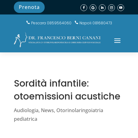
Prenota
Pescara 0859564060
Napoli 081680473


Sordità infantile:
otoemissioni acustiche
Audiologia
,
News
,
Otorinolaringoiatria
pediatrica