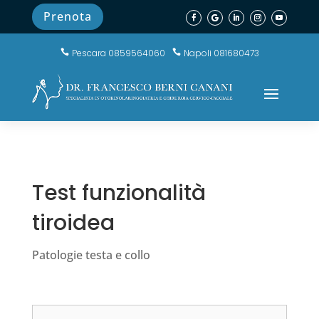
Prenota
Pescara 0859564060
Napoli 081680473


Test funzionalità
tiroidea
Patologie testa e collo