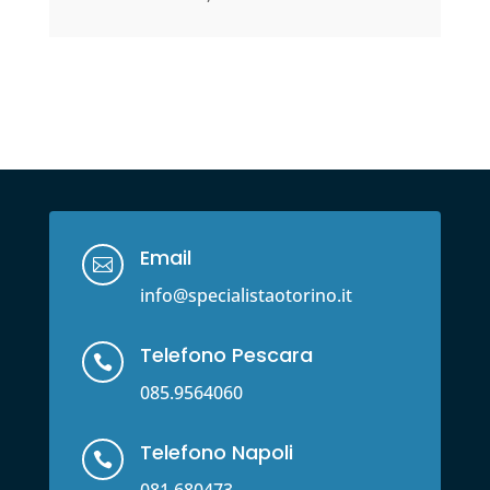
Email

info@specialistaotorino.it
Telefono Pescara

085.9564060
Telefono Napoli

081.680473