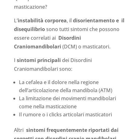
masticazione?
L’
instabilità corporea
, il
disorientamento e
il
disequilibrio
sono tutti sintomi che possono
essere correlati ai
Disordini
Craniomandibolari
(DCM) o masticatori.
I
sintomi principali
dei Disordini
Craniomandibolari sono:
La cefalea e il dolore nella regione
dell’articolazione della mandibola (ATM)
La limitazione dei movimenti mandibolari
come nella masticazione
Il rumore o i clicks articolari masticatori
Altri
sintomi frequentemente riportati dai
soggetti con disordini cranio mandibolari