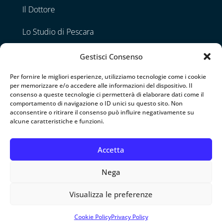
Il Dottore
Lo Studio di Pescara
Lo Studio di Napoli
Gestisci Consenso
Contatti
Per fornire le migliori esperienze, utilizziamo tecnologie come i cookie
per memorizzare e/o accedere alle informazioni del dispositivo. Il
consenso a queste tecnologie ci permetterà di elaborare dati come il
comportamento di navigazione o ID unici su questo sito. Non
Seguimi
acconsentire o ritirare il consenso può influire negativamente su
alcune caratteristiche e funzioni.
Accetta
Nega
© 2026 Specialista Otorino • Tutti i diritti riservati •
Visualizza le preferenze
P.IVA 02070820689 •
Privacy Policy
•
Cookie Policy
•
Web design by
Genesi.it
Cookie Policy
Privacy Policy