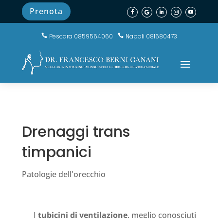
Prenota
Pescara 0859564060
Napoli 081680473


Drenaggi trans
timpanici
Patologie dell'orecchio
I
tubicini di ventilazione
, meglio conosciuti