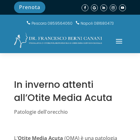
Prenota
Pescara 0859564060
Napoli 081680473


In inverno attenti
all’Otite Media Acuta
Patologie dell'orecchio
L’
Otite Media Acuta
(OMA) è una patologia