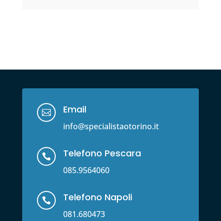
Email

info@specialistaotorino.it
Telefono Pescara

085.9564060
Telefono Napoli

081.680473