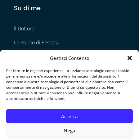
Su di me
Il Dottore
Lo Studio di Pescara
Lo Studio di Napoli
Gestisci Consenso
Contatti
Per fornire le migliori esperienze, utilizziamo tecnologie come i cookie
per memorizzare e/o accedere alle informazioni del dispositivo. Il
consenso a queste tecnologie ci permetterà di elaborare dati come il
comportamento di navigazione o ID unici su questo sito. Non
Seguimi
acconsentire o ritirare il consenso può influire negativamente su
alcune caratteristiche e funzioni.
Accetta
Nega
© 2026 Specialista Otorino • Tutti i diritti riservati •