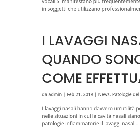
vocali.Si manifestano più frequentemente n
in soggetti che utilizzano professionalment
I LAVAGGI NAS
QUANDO SONO 
COME EFFETTU
da
admin
|
Feb 21, 2019
|
News
,
Patologie de
I lavaggi nasali hanno davvero un’utilità 
nelle situazioni in cui le cavità nasali s
patologie infiammatorie.Il lavaggi nasali...