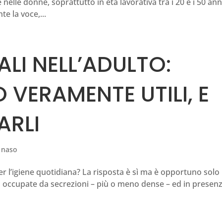
elle donne, soprattutto in età lavorativa tra i 20 e i 50 anni
e la voce,...
ALI NELL’ADULTO:
VERAMENTE UTILI, E
ARLI
l naso
per l’igiene quotidiana? La risposta è sì ma è opportuno solo
iano occupate da secrezioni – più o meno dense – ed in presenz