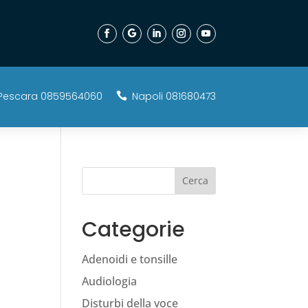
Pescara 0859564060
Napoli 081680473

Cerca
Categorie
Adenoidi e tonsille
Audiologia
Disturbi della voce