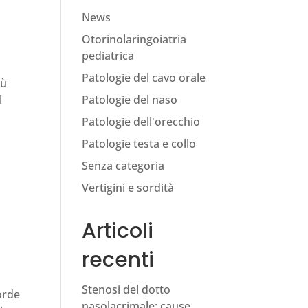
News
Otorinolaringoiatria
pediatrica
Patologie del cavo orale
iù
l
Patologie del naso
Patologie dell'orecchio
Patologie testa e collo
Senza categoria
Vertigini e sordità
Articoli
recenti
Stenosi del dotto
orde
nasolacrimale: cause,