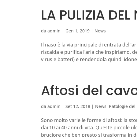
LA PULIZIA DEL
da
admin
|
Gen 1, 2019
|
News
Il naso è la via principale di entrata dell
riscalda e purifica l’aria che inspiriamo, d
virus e batteri) e rendendola quindi idonea
Aftosi del cav
da
admin
|
Set 12, 2018
|
News
,
Patologie del
Sono molto varie le forme di aftosi: la st
dai 10 ai 40 anni di vita. Queste piccole
bruciore che ben presto si trasforma in d