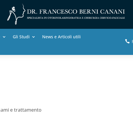
e
Gli Studi
News e Articoli utili

esami e trattamento