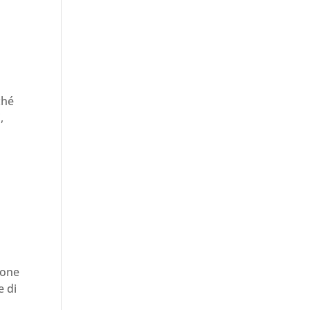
ché
,
ione
e di