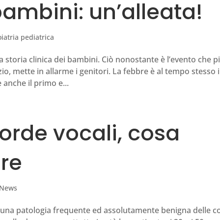
bambini: un’alleata!
iatria pediatrica
storia clinica dei bambini. Ciò nonostante è l’evento che p
o, mette in allarme i genitori. La febbre è al tempo stesso i
anche il primo e...
corde vocali, cosa
are
News
o una patologia frequente ed assolutamente benigna delle c