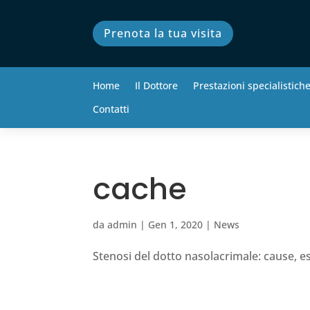
Prenota la tua visita
Home
Il Dottore
Prestazioni specialistich
Contatti
cache
da
admin
|
Gen 1, 2020
|
News
Stenosi del dotto nasolacrimale: cause, 