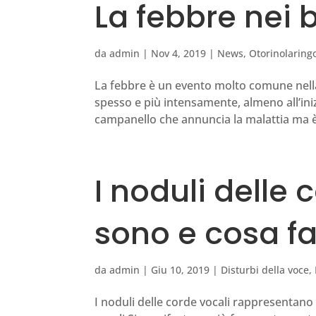
La febbre nei 
da
admin
|
Nov 4, 2019
|
News
,
Otorinolaringo
La febbre è un evento molto comune nella 
spesso e più intensamente, almeno all’inizi
campanello che annuncia la malattia ma è 
I noduli delle 
sono e cosa f
da
admin
|
Giu 10, 2019
|
Disturbi della voce
,
I noduli delle corde vocali rappresentan