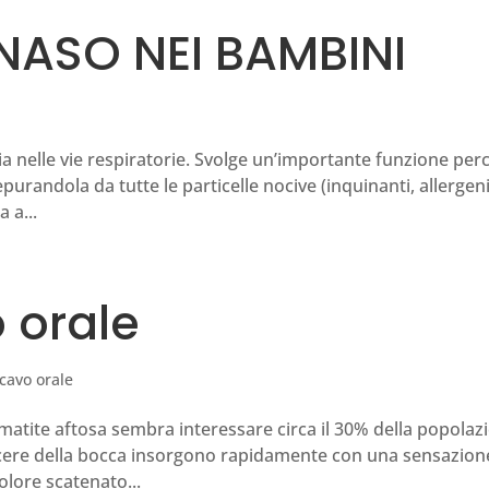
 NASO NEI BAMBINI
’aria nelle vie respiratorie. Svolge un’importante funzione per
epurandola da tutte le particelle nocive (inquinanti, allergeni
 a...
o orale
 cavo orale
omatite aftosa sembra interessare circa il 30% della popolaz
 ulcere della bocca insorgono rapidamente con una sensazion
olore scatenato...